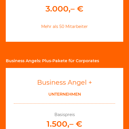
3.000,– €
Mehr als 50 Mitarbeiter
Business Angels: Plus-Pakete für Corporates
Business Angel +
UNTERNEHMEN
Basispreis
1.500,– €