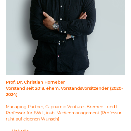
Prof. Dr. Christian Horneber
Vorstand seit 2018, ehem. Vorstandsvorsitzender (2020-
2024)
Managing Partner, Capnamic Ventures Bremen Fund I
Professor für BWL, insb. Medienmanagement (Professur
ruht auf eigenen Wunsch]