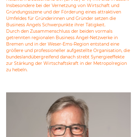
Insbesondere bei der Vernetzung von Wirtschaft und
Gründungsszene und der Förderung eines attraktiven
Umfeldes für Gründerinnen und Gründer setzen die
Business Angels Schwerpunkte ihrer Tätigkeit.
Durch den Zusammenschluss der beiden vormals
getrennten regionalen Business Angel-Netzwerke in
Bremen und in der Weser-Ems-Region entstand eine
größere und professioneller aufgestellte Organisation, die
bundeslandübergreifend danach strebt Synergieeffekte
zur Stärkung der Wirtschaftskraft in der Metropolregion
zu hebeln.